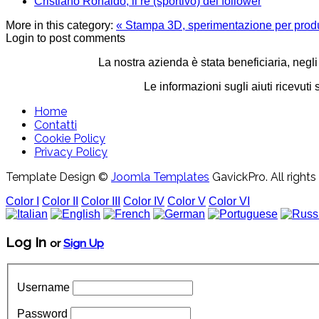
Cristiano Ronaldo, il re (sportivo) dei follower
More in this category:
« Stampa 3D, sperimentazione per prod
Login to post comments
La nostra azienda è stata beneficiaria, negli
Le informazioni sugli aiuti ricevu
Home
Contatti
Cookie Policy
Privacy Policy
Template Design ©
Joomla Templates
GavickPro. All rights
Color I
Color II
Color III
Color IV
Color V
Color VI
Log In
or
Sign Up
Username
Password