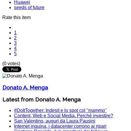
Huawei
seeds of future
Rate this item
1
2
3
4
5
(0 votes)
Donato A. Menga
Latest from Donato A. Menga
#DoItTogether: Indesit e lo spot col "mammo"
Content, Web e Social Media. Perché investire?
San Valentino, auguri da Laura Pausini
Internet inquina, i datacenter corrono ai ripari