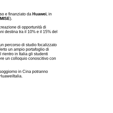
so e finanziato da
Huawei
, in
MISE
).
creazione di opportunità di
ni destina tra il 10% e il 15% del
 un percorso di studio focalizzato
erto un ampio portafoglio di
ientro in Italia gli studenti
nere un colloquio conoscitivo con
ro soggiorno in Cina potranno
HuaweiItalia.