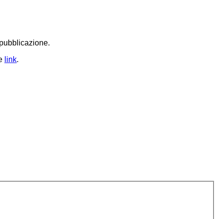
i pubblicazione.
te
link
.