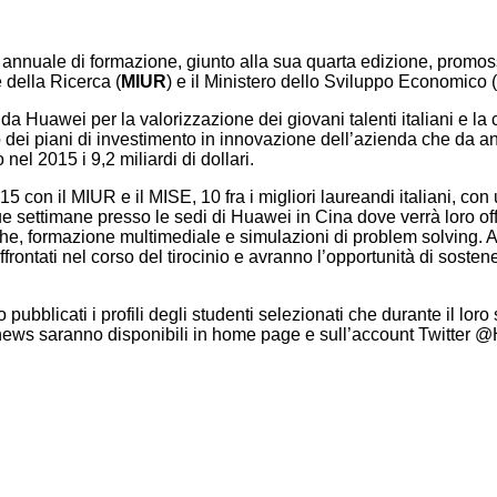
 annuale di formazione, giunto alla sua quarta edizione, promos
e della Ricerca (
MIUR
) e il Ministero dello Sviluppo Economico (
 da Huawei per la valorizzazione dei giovani talenti italiani e la 
no dei piani di investimento in innovazione dell’azienda che da an
el 2015 i 9,2 miliardi di dollari.
5 con il MIUR e il MISE, 10 fra i migliori laureandi italiani, con
e settimane presso le sedi di Huawei in Cina dove verrà loro off
he, formazione multimediale e simulazioni di problem solving. Al r
ffrontati nel corso del tirocinio e avranno l’opportunità di soste
 pubblicati i profili degli studenti selezionati che durante il lo
e news saranno disponibili in home page e sull’account Twitter @