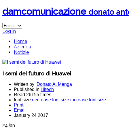
dam
comunicazione
donato an
Log In
Home
Azienda
Notizie
I semi del futuro di Huawei
Written by
Donato A. Menga
Published in
Hitech
Read 26155 times
font size
decrease font size
increase font size
Print
Email
January 24 2017
24
Jan