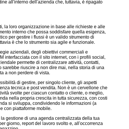
e all'interno dell'azienda che, tuttavia, è ripagato
, la loro organizzazione in base alle richieste e alle
erimento interno che possa soddisfare quella esigenza,
ico per gestire i flussi è un valido strumento di
ttavia è che lo strumento sia agile e funzionale.
gie aziendali, degli obiettivi commerciali e
nterfacciata con il sito internet, con i profili social,
ndale permette di centralizzare attività, contatti,
o sarebbe riuscire a non dire mai, nella storia di una
a a non perdere di vista.
ibilità di gestire, per singolo cliente, gli aspetti
istenza tecnica e post vendita. Non è un cervellone che
tività svolte per ciascun contatto o cliente, o meglio,
da nella propria crescita in tutta sicurezza, con costi
da si sviluppa, condividendo le informazioni (a
one con piattaforme mobile.
la gestione di una agenda centralizzata della tua
er giorno, report del lavoro svolto e, all'occorrenza
magazzino.