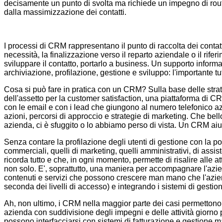
decisamente un punto di svolta ma richiede un impegno di routin
dalla massimizzazione dei contatti.
I processi di CRM rappresentano il punto di raccolta dei contatti
necessità, la finalizzazione verso il reparto aziendale o il rif
sviluppare il contatto, portarlo a business. Un supporto informat
archiviazione, profilazione, gestione e sviluppo: l'importante tu
Cosa si può fare in pratica con un CRM? Sulla base delle strate
dell'assetto per la customer satisfaction, una piattaforma di CRM i
con le email e con i lead che giungono al numero telefonico azie
azioni, percorsi di approccio e strategie di marketing. Che bell
azienda, ci è sfuggito o lo abbiamo perso di vista. Un CRM aiut
Senza contare la profilazione degli utenti di gestione con la poss
commerciali, quelli di marketing, quelli amministrativi, di ass
ricorda tutto e che, in ogni momento, permette di risalire alle at
non solo. E', soprattutto, una maniera per accompagnare l'azien
contenuti e servizi che possono crescere man mano che l'azien
seconda dei livelli di accesso) e integrando i sistemi di gesti
Ah, non ultimo, i CRM nella maggior parte dei casi permettono 
azienda con suddivisione degli impegni e delle attività giorno p
possono interfacciarsi con sistemi di fatturazione e gestione 